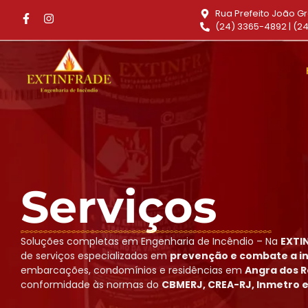
Rua Prefeito João Gr
(24) 3365-4892 | (2
Serviços
Soluções completas em Engenharia de Incêndio – Na
EXTI
de serviços especializados em
prevenção e combate a i
embarcações, condomínios e residências em
Angra dos R
conformidade às normas do
CBMERJ, CREA-RJ, Inmetro 