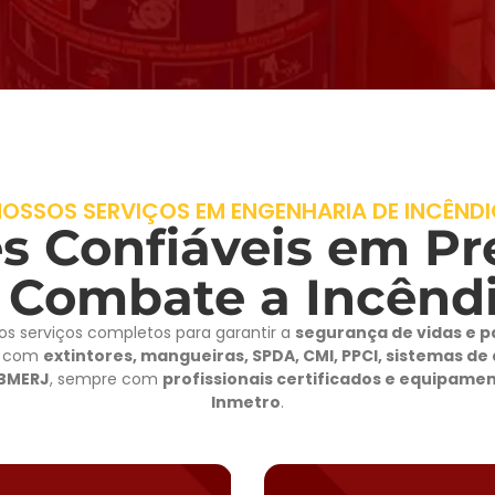
OSSOS SERVIÇOS EM ENGENHARIA DE INCÊND
s Confiáveis em P
 Combate a Incênd
os serviços completos para garantir a
segurança de vidas e p
s com
extintores, mangueiras, SPDA, CMI, PPCI, sistemas de
CBMERJ
, sempre com
profissionais certificados e equipam
Inmetro
.