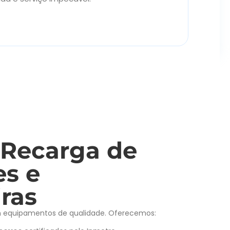
Car
Propr
 Recarga de
es e
ras
equipamentos de qualidade. Oferecemos: