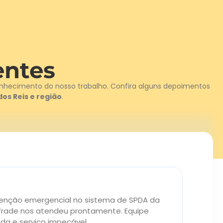
entes
econhecimento do nosso trabalho. Confira alguns depoimentos
os Reis e região
.
nção emergencial no sistema de SPDA da
Cont
frade nos atendeu prontamente. Equipe
sist
a e serviço impecável.
dent