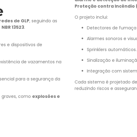
e
Proteção contra Incêndio 
O projeto inclui:
redes de GLP
, seguindo as
a
NBR 13523
.
Detectores de fumaça 
Alarmes sonoros e visua
es e dispositivos de
Sprinklers automáticos.
Sinalização e iluminaç
a existência de vazamentos na
Integração com siste
ssencial para a segurança da
Cada sistema é projetado de 
reduzindo riscos e assegura
os graves, como
explosões e