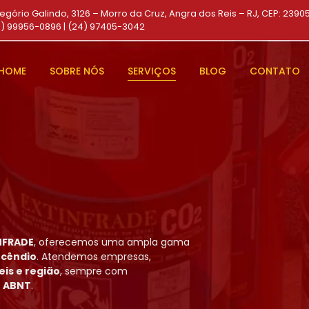
egório Galindo, 3126 – Morro da Cruz, Angra dos Reis – RJ, CEP: 2390
4) 99956-0896 | (24) 97405-3042
HOME
SOBRE NÓS
SERVIÇOS
BLOG
CONTATO
NFRADE
, oferecemos uma ampla gama
ncêndio
. Atendemos empresas,
eis e região
, sempre com
e ABNT
.