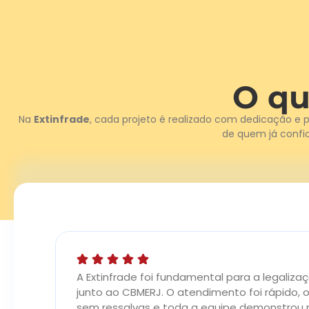
O qu
Na
Extinfrade
, cada projeto é realizado com dedicação e 
de quem já confi
a
A Extinfrade foi fundamental para a legaliz
 a
junto ao CBMERJ. O atendimento foi rápido, 
sem ressalvas e toda a equipe demonstrou m