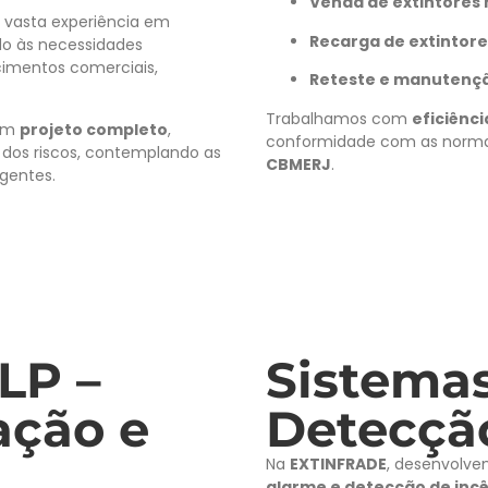
Venda de extintores
i vasta experiência em
Recarga de extintore
do às necessidades
cimentos comerciais,
Reteste e manutenç
Trabalhamos com
eficiênc
 um
projeto completo
,
conformidade com as norma
dos riscos, contemplando as
CBMERJ
.
igentes.
LP –
Sistemas
lação e
Detecçã
Na
EXTINFRADE
, desenvolve
alarme e detecção de inc