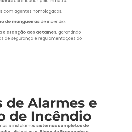
 novos
certificados pelo Inmetro.
s
com agentes homologados.
ão de mangueiras
de incêndio.
ia e atenção aos detalhes
, garantindo
s de segurança e regulamentações do
 de Alarmes e
o de Incêndio
mos e instalamos
sistemas completos de
êndio
, alinhados ao
Plano de Prevenção e