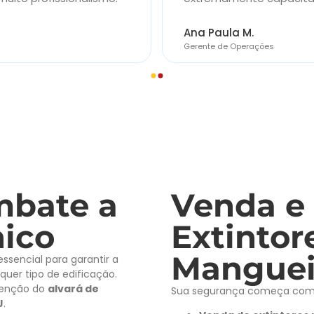
Ana Paula M.
Gerente de Operações
mbate a
Venda e
nico
Extintor
Manguei
essencial para garantir a
uer tipo de edificação.
btenção do
alvará de
Sua segurança começa com 
J
.