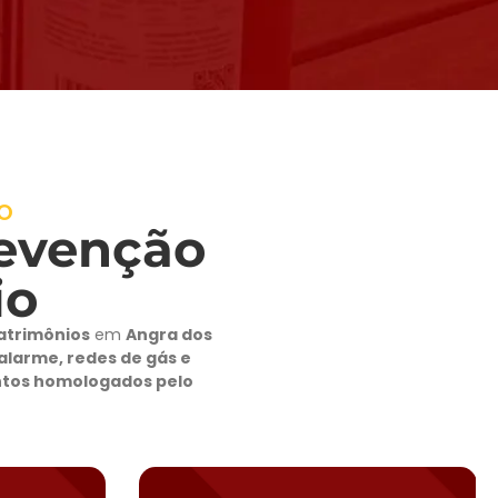
IO
revenção
io
atrimônios
em
Angra dos
 alarme, redes de gás e
entos homologados pelo